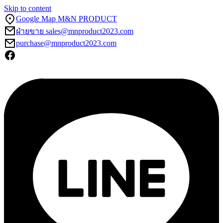
Skip to content
Google Map M&N PRODUCT
ฝ่ายขาย sales@mnproduct2023.com
purchase@mnproduct2023.com