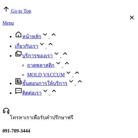
Go to Top
Menu
หน้าหลัก
เกี่ยวกับเรา
บริการของเรา
ถาดพลาสติก
MOLD VACCUM
ขั้นตอนการให้บริการ
ติดต่อเรา
โทรหาเราเพื่อรับคำปรึกษาฟรี
091-709-3444