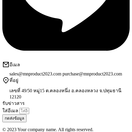
อีเมล
sales@mnproduct2023.com
purchase@mnproduct2023.com
ที่อยู่
เลขที่ 49/50 หมู่15 ต.คลองหนึ่ง อ.คลองหลวง จ.ปทุมธานี
12120
รับข่าวสาร
ใส่อีเมล
กดส่งข้อมูล
© 2023 Your company name. All rights reserved.